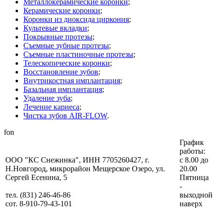
Металлокерамические коронки
;
Керамические коронки
;
Коронки из диоксида циркония
;
Культевые вкладки
;
Покрывные протезы
;
Съемные зубные протезы
;
Съемные пластиночные протезы
;
Телескопические коронки
;
Восстановление зубов
;
Внутрикостная имплантация
;
Базальная имплантация
;
Удаление зуба
;
Лечение кариеса
;
Чистка зубов AIR-FLОW
.
fon
График
работы:
ООО "КС Снежинка", ИНН 7705260427, г.
с 8.00 до
Н.Новгород, микрорайон Мещерское Озеро, ул.
20.00
Сергей Есенина, 5
Пятница
-
тел. (831) 246-46-86
выходной
сот. 8-910-79-43-101
наверх
Карта